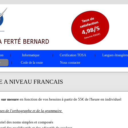
ion
Informatique
Certification TOSA
Langues étrangère
e
Code de la route
Nous contacter
E A NIVEAU FRANCAIS
n
sur mesure
en fonction de vos besoins à partir de 55€ de l'heure en individuel
ses de l'orthographe et de la grammaire
uriel des noms simples et composés
ord des qualificatifs et des adjectifs de couleur