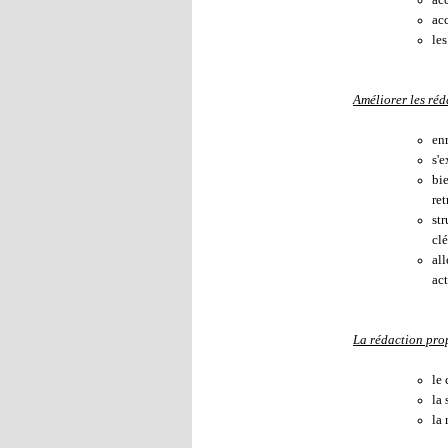
ac
les
Améliorer les réd
enr
s'
bie
ret
str
clé
all
ac
La rédaction prop
le
la
la