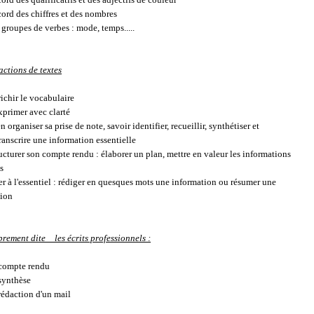
cord des chiffres et des nombres
 groupes de verbes : mode, temps.....
actions de textes
ichir le vocabulaire
exprimer avec clarté
n organiser sa prise de note, savoir identifier, recueillir, synthétiser et
ranscrire une information essentielle
ucturer son compte rendu : élaborer un plan, mettre en valeur les informations
s
er à l'essentiel : rédiger en quesques mots une information ou résumer une
tion
rement dite _ les écrits professionnels :
 compte rendu
 synthèse
 rédaction d'un mail