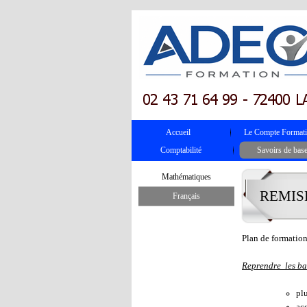
Accueil
Le Compte Format
Comptabilité
Savoirs de bas
Mathématiques
REMIS
Français
Plan de formatio
Reprendre les ba
pl
acc