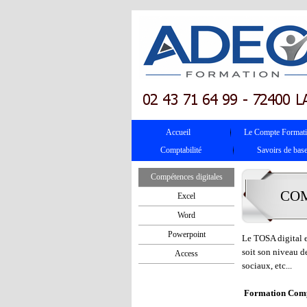
Accueil
Le Compte Format
Comptabilité
Savoirs de bas
Compétences digitales
COM
Excel
Word
Powerpoint
Le TOSA digital e
soit son niveau de
Access
sociaux, etc...
Formation Compé