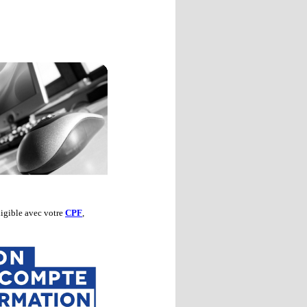
igible avec votre
CPF
,