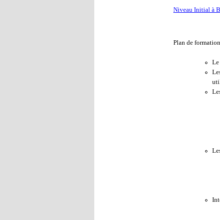
Niveau Initial à 
Plan de formatio
Le
Les
uti
Les
Le
Int